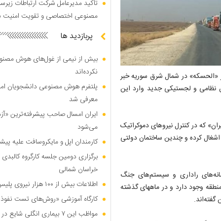
تأکید مدیرعامل شرکت ارتباطات زیر
مصنوعی اختصاصی و تقویت امنیت س
پربازدید ها
بیش از نیمی از غول‌های هوش مصنوع
نکرده‌اند
ر «الحسکه» در شمال شرق سوریه خبر
پلتفرم هوش مصنوعی دانشجویان امیرک
ان نظامی و لجستیکی جدید وارد این
معرفی شد
ایران امسال صاحب پیشرفته‌ترین «آز
ران» که در کنترل نیروهای دموکراتیک
می‌شود
اشغال کرده و چندین ساختمان دولتی
کارمندان اپل و مایکروسافت علیه پیشر
برگزاری دومین جلسه کارگروه کالبدی و
خراسان شمالی
مانه‌های راداری و سیستم‌های جنگ
اطلاعات بیش از ۱۰۰ هزار نیروی پلیس و کارمند امنیتی بریتانیا هک شد
نطقه وجود دارد و در ماههای گذشته
کارگاه آموزشی «روش‌های تست نفوذ م
گفته‌اند.
مواظب این ۷ بیماری انگلی شایع در تابستان باشید