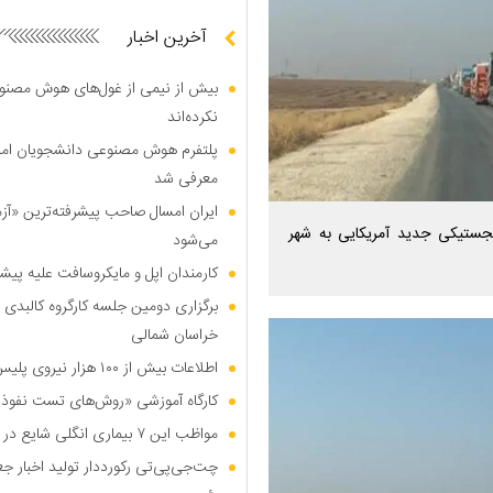
آخرین اخبار
بیش از نیمی از غول‌های هوش مصنوع
نکرده‌اند
پلتفرم هوش مصنوعی دانشجویان امیرک
معرفی شد
ایران امسال صاحب پیشرفته‌ترین «آز
جستیکی جدید آمریکایی به شهر
می‌شود
کارمندان اپل و مایکروسافت علیه پیشر
برگزاری دومین جلسه کارگروه کالبدی و
خراسان شمالی
اطلاعات بیش از ۱۰۰ هزار نیروی پلیس و کارمند امنیتی بریتانیا هک شد
کارگاه آموزشی «روش‌های تست نفوذ م
مواظب این ۷ بیماری انگلی شایع در تابستان باشید
چت‌جی‌پی‌تی رکورددار تولید اخبار ج