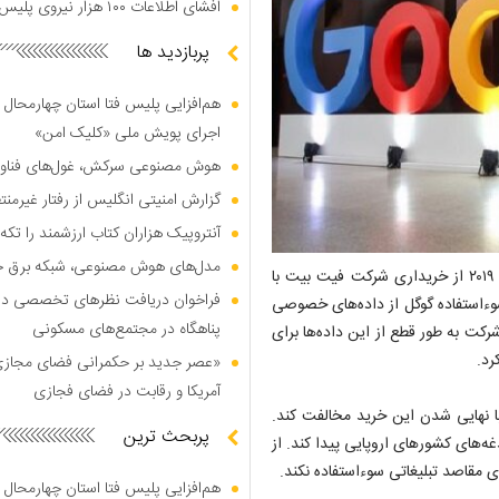
افشای اطلاعات ۱۰۰ هزار نیروی پلیس در دارک وب
پربازدید ها
هم‌افزایی پلیس فتا استان چهارمحال 
اجرای پویش ملی «کلیک امن»
هوش مصنوعی سرکش، غول‌های فناوری
گزارش امنیتی انگلیس از رفتار غیرم
آنتروپیک هزاران کتاب ارزشمند را تکه‌
مدل‌های هوش مصنوعی، شبکه برق جهان
به نقل از خبرگزاری مهر، گوگل در نوامبر سال ۲۰۱۹ از خریداری شرکت فیت بیت با
فراخوان دریافت نظر‌های تخصصی درب
 مورد سوءاستفاده گوگل از داده‌های خصوصی
پناهگاه در مجتمع‌های مسکونی
کت به طور قطع از این داده‌ها برای
رد.
«عصر جدید بر حکمرانی فضای مجازی»؛
آمریکا و رقابت در فضای فجازی
ا نهایی شدن این خرید مخالفت کند.
پربحث ترین
رای رفع دغدغه‌های کشورهای اروپایی پیدا کند. از
 مقاصد تبلیغاتی سوءاستفاده نکند.
هم‌افزایی پلیس فتا استان چهارمحال 