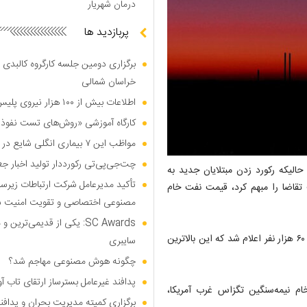
درمان شهریار
پربازدید ها
برگزاری دومین جلسه کارگروه کالبدی و
خراسان شمالی
اطلاعات بیش از ۱۰۰ هزار نیروی پلیس و کارمند امنیتی بریتانیا هک شد
کارگاه آموزشی «روش‌های تست نفوذ م
مواظب این ۷ بیماری انگلی شایع در تابستان باشید
چت‌جی‌پی‌تی رکورددار تولید اخبار ج
الیکه رکورد زدن مبتلایان جدید به
تأکید مدیرعامل شرکت ارتباطات زیر
 تقاضا را مبهم کرد، قیمت نفت خام
مصنوعی اختصاصی و تقویت امنیت س
SC Awards: یکی از قدیمی‌ت
تعداد مبتلایان جدید ویروس کرونا در آمریکا در ۲ روز گذشته بیش از ۶۰ هزار نفر اعلام شد که این بالاترین
سایبری
چگونه هوش مصنوعی مهاجم شد؟
پدافند غیرعامل بسترساز ارتقای تاب آ
ت خام نیمه‌سنگین تگزاس غرب آمریکا،
برگزاری کمیته مدیریت بحران و پدافن