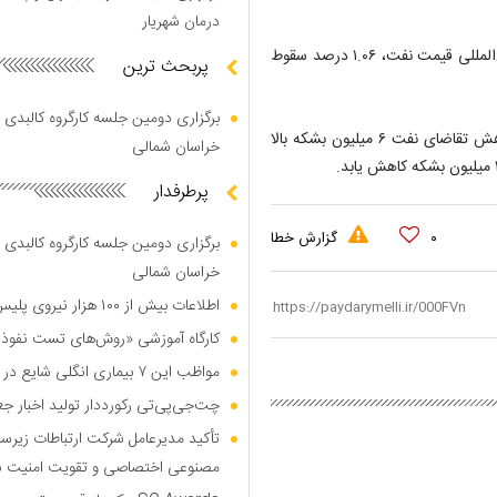
درمان شهریار
قیمت پیش‌خرید هر بشکه نفت خام برنت دریای شمال، بنچ‌مارک بین‌المللی قیمت نفت، ۱.۰۶ درصد سقوط
پربحث ترین
برگزاری دومین جلسه کارگروه کالبدی و
از سوی دیگر میزان ذخایر نفت انبارهای آمریکا در هفته گذشته با کاهش تقاضای نفت ۶ میلیون بشکه بالا
خراسان شمالی
پرطرفدار
۰
گزارش خطا
برگزاری دومین جلسه کارگروه کالبدی و
خراسان شمالی
اطلاعات بیش از ۱۰۰ هزار نیروی پلیس و کارمند امنیتی بریتانیا هک شد
کارگاه آموزشی «روش‌های تست نفوذ م
مواظب این ۷ بیماری انگلی شایع در تابستان باشید
چت‌جی‌پی‌تی رکورددار تولید اخبار ج
تأکید مدیرعامل شرکت ارتباطات زیر
مصنوعی اختصاصی و تقویت امنیت س