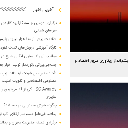
آخرین اخبار
برگزاری دومین جلسه کارگروه کالبدی و
خراسان شمالی
اطلاعات بیش از ۱۰۰ هزار نیروی پلیس و کارمند امنیتی بریتانیا هک شد
کارگاه آموزشی «روش‌های تست نفوذ م
مواظب این ۷ بیماری انگلی شایع در تابستان باشید
چشم‌انداز ریکاوری سریع اقتصاد و
چت‌جی‌پی‌تی رکورددار تولید اخبار ج
تأکید مدیرعامل شرکت ارتباطات زیر
مصنوعی اختصاصی و تقویت امنیت س
SC Awards: یکی از قدیمی‌ت
سایبری
چگونه هوش مصنوعی مهاجم شد؟
پدافند غیرعامل بسترساز ارتقای تاب آ
برگزاری کمیته مدیریت بحران و پدافن