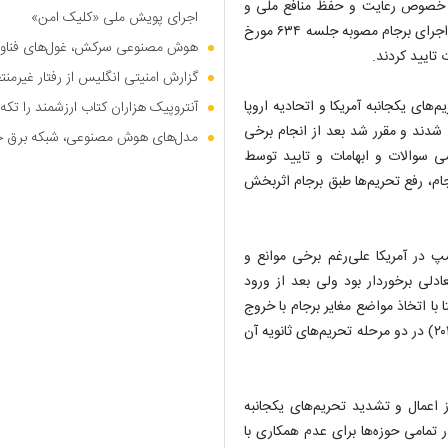
 در خصوص رعایت و حفظ منافع ملی و
اجرای پویش ملی «کلیک امن»
مصالح عالیه کشور دستوراتی را صادر و با برشمردن الزامات ۹ گانه در اجرای برجام مصوبه جلسه ۶۳۴ مورخ
هوش مصنوعی سرکش، غول‌های فناوری
گزارش امنیتی انگلیس از رفتار غیرم
های یکجانبه آمریکا و اتحادیه اروپا
آنتروپیک هزاران کتاب ارزشمند را تکه‌
یران مصوب شدند و مقرر شد بعد از انجام برخی
مدل‌های هوش مصنوعی، شبکه برق جهان
ی سوالات و ابهامات و تایید توسط
ام، رفع تحریم‌ها طبق برجام اثربخش
پ در آمریکا علی‌رغم برخی موانع و
ادلی برخوردار بود ولی بعد از ورود
م مقدماتی نهایتا با اتخاذ مواضع مغایر برجام با خروج
یکجانبه و غیرقانونی آمریکا از برجام در اردیبهشت ۱۳۹۷ (هشتم می ۲۰۱۸) در دو مرحله تحریم‌های ثانویه آن
 اعمال و تشدید تحریم‌های یکجانبه
ر تمامی حوزه‌ها برای عدم همکاری با