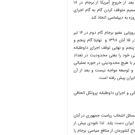
ایران و وضع تحریم‌های جدید از طرف دیگر، باعث شد یک سال بعد از خروج آمریکا از برجام در ۱۸
ان تصمیم متوقف کردن گام به گام اجرای
این دیپلمات ارشد کشورمان بیان کرد: به دنبال بی عملی کشورهای اروپایی عضو برجام گام دوم در ۱۶ تیر
۱۳۹۸ برداشته شد. سپس گام سوم در ۱۵ شهریور ۱۳۹۸، گام چهارم در ۱۵ آبان ۱۳۹۸ و نهایتا گام پنجم و
۲) اتخاذ شد. براساس گام پنجم و نهایی توقف اجرای داوطلبانه
تی خود را یعنی محدودیت در تعداد
گر با هیچ محدودیتی در حوزه عملیاتی
و توسعه مواجه نیست و بعد از آن
ایران پیش رفته است.
ی و اجرای داوطلبانه پروتکل الحاقی
 مسائل انتخاب ریاست جمهوری در آبان
ایران دست یابد. لذا نابودی بیش از
اع کشورمان از منافع سیاسی برجام را