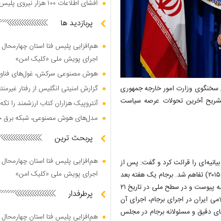
افشای اطلاعات ۱۰۰ هزار نیروی پلیس در دارک وب
پربازدید ها
هم‌افزایی پلیس فتا استان چهارمحال 
اجرای پویش ملی «کلیک امن»
هوش مصنوعی سرکش، غول‌های فناوری
 سخنگوی وزارت امور خارجه جمهوری
گزارش امنیتی انگلیس از رفتار غیرم
 تشریح آخرین تحولات عرصه سیاست
آنتروپیک هزاران کتاب ارزشمند را تکه‌
مدل‌های هوش مصنوعی، شبکه برق جهان
پربحث ترین
هم‌افزایی پلیس فتا استان چهارمحال 
انیه‌ای را قرائت کرد و گفت:‌ پس از
اجرای پویش ملی «کلیک امن»
۱۳ سال مذاکرات بین‌المللی فشرده، برجام در ۲۳ تیر ۱۳۹۴ (۱۴ ژوئیه ۲۰۱۵) تفاهم شد. برجام یک هفته بعد
با قطعنامه ۲۲۳۱ شورای امنیت تایید و به عنوان ضمیمه اول به قطعنامه پیوست و در سطح ملی در تاریخ ۲۱
پرطرفدار
لامی ایران در اجرای برجام، اجرای آن
ای دقیق و مسئولانه برجام در مجلس
هم‌افزایی پلیس فتا استان چهارمحال 