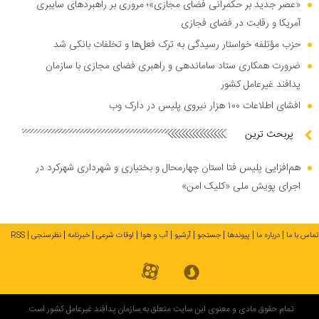
«عصر جدید بر حکمرانی فضای مجازی»؛ مروری بر راهبرد‌های سایبری
آمریکا و رقابت در فضای فجازی
حزب مؤتلفه خواستار رسیدگی به ترک فعل‌ها و تخلفات بانکی شد
ضرورت همکاری ستاد ساماندهی و راهبری فضای مجازی با سازمان
پدافند غیرعامل کشور
افشای اطلاعات ۱۰۰ هزار نیروی پلیس در دارک وب
پربحث ترین
هم‌افزایی پلیس فتا استان چهارمحال و بختیاری و شهرداری شهرکرد در
اجرای پویش ملی «کلیک امن»
تماس با ما
درباره ما
پیوندها
جستجو
آرشیو
آب و هوا
اوقات شرعی
خبرنامه
نظرسنجی
RSS
تمام حقوق مادی و معنوی این سایت متعلق به سازمان پدافند غیرعامل کشور است.