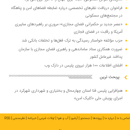
فراخوان دریافت نظر‌های تخصصی درباره ضابطه فضا‌های امن و پناهگاه
در مجتمع‌های مسکونی
«عصر جدید بر حکمرانی فضای مجازی»؛ مروری بر راهبرد‌های سایبری
آمریکا و رقابت در فضای فجازی
حزب مؤتلفه خواستار رسیدگی به ترک فعل‌ها و تخلفات بانکی شد
ضرورت همکاری ستاد ساماندهی و راهبری فضای مجازی با سازمان
پدافند غیرعامل کشور
افشای اطلاعات ۱۰۰ هزار نیروی پلیس در دارک وب
پربحث ترین
هم‌افزایی پلیس فتا استان چهارمحال و بختیاری و شهرداری شهرکرد در
اجرای پویش ملی «کلیک امن»
تماس با ما
درباره ما
پیوندها
جستجو
آرشیو
آب و هوا
اوقات شرعی
خبرنامه
نظرسنجی
RSS