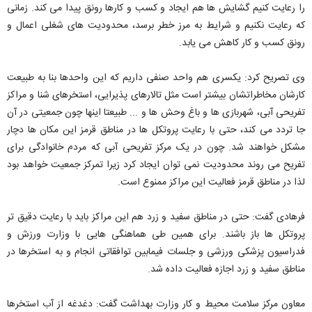
را رعایت کنیم گشایش ها هم ایجاد و کسب و کارها رونق پیدا می کند. زمانی
که رعایت نکنیم و شرایط به مرز خطر برسد، محدودیت های شغلی اعمال و
رونق کسب و کار کاهش می یابد.
وی تصریح کرد: یکسری هم واحد صنفی داریم که این واحدها بنا به طبیعت
کارشان مخاطراتشان بیشتر است مثل تالارهای پذیرایی، استخرهای شنا و مراکز
تفریحی آبی، شهربازی ها و باغ وحش ها و ... طبیعتا اینها چون جمعیتی در آن
جا تردد می کند، حتی با رعایت پروتکل ها در مناطق قرمز این مکان ها دچار
مشکل خواهند شد. چون در یک مرکز تفریحی آبی که مردم خانوادگی برای
تفریح می روند محدودیت نمی توان ایجاد کرد زیرا تمرکز جمعیت خواهد بود
لذا در مناطق قرمز فعالیت این مراکز ممنوع است.
فرهادی گفت: حتی در مناطق سفید و زرد هم این مراکز باید با رعایت دقیق تر
پروتکل ها باز باشند. برای همین طی هماهنگی هایی با وزارت ورزش و
فدراسیون پزشکی ورزشی و جلسات فیمابین توافقاتی انجام و به استخرها در
مناطق سفید و زرد اجازه فعالیت داده شد.
معاون مرکز سلامت محیط و کار وزارت بهداشت گفت: دغدغه از آب استخرها