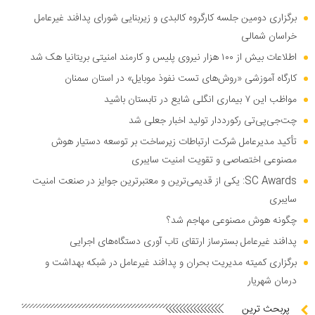
برگزاری دومین جلسه کارگروه کالبدی و زیربنایی شورای پدافند غیرعامل
خراسان شمالی
اطلاعات بیش از ۱۰۰ هزار نیروی پلیس و کارمند امنیتی بریتانیا هک شد
کارگاه آموزشی «روش‌های تست نفوذ موبایل» در استان سمنان
مواظب این ۷ بیماری انگلی شایع در تابستان باشید
چت‌جی‌پی‌تی رکورددار تولید اخبار جعلی شد
تأکید مدیرعامل شرکت ارتباطات زیرساخت بر توسعه دستیار هوش
مصنوعی اختصاصی و تقویت امنیت سایبری
SC Awards: یکی از قدیمی‌ترین و معتبرترین جوایز در صنعت امنیت
سایبری
چگونه هوش مصنوعی مهاجم شد؟
پدافند غیرعامل بسترساز ارتقای تاب آوری دستگاه‌های اجرایی
برگزاری کمیته مدیریت بحران و پدافند غیرعامل در شبکه بهداشت و
درمان شهریار
پربحث ترین