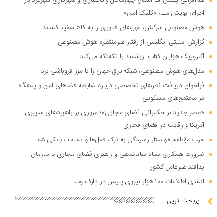
هم‌افزایی پلیس فتا استان چهارمحال و بختیاری و شهرداری شهرکرد در
اجرای پویش ملی «کلیک امن»
هوش مصنوعی سرکش، غول‌های فناوری را به کاخ سفید کشاند
گزارش امنیتی انگلیس از رفتار غیرمنتظره هوش مصنوعی
آنتروپیک هزاران کتاب ارزشمند را تکه‌تکه می‌کند
مدل‌های هوش مصنوعی، شبکه برق جهان را تا مرز فروپاشی برد
فراخوان دریافت نظر‌های تخصصی درباره ضابطه فضا‌های امن و پناهگاه
در مجتمع‌های مسکونی
«عصر جدید بر حکمرانی فضای مجازی»؛ مروری بر راهبرد‌های سایبری
آمریکا و رقابت در فضای فجازی
حزب مؤتلفه خواستار رسیدگی به ترک فعل‌ها و تخلفات بانکی شد
ضرورت همکاری ستاد ساماندهی و راهبری فضای مجازی با سازمان
پدافند غیرعامل کشور
افشای اطلاعات ۱۰۰ هزار نیروی پلیس در دارک وب
پربحث ترین