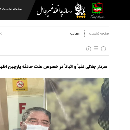
صفحه نخست
صفحه نخست
مطالب
کد
سردار جلالی نفیأ و اثباتأ در خصوص علت حادثه پارچین اظه