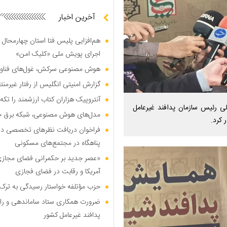
آخرین اخبار
هم‌افزایی پلیس فتا استان چهارمحال 
اجرای پویش ملی «کلیک امن»
هوش مصنوعی سرکش، غول‌های فناوری
گزارش امنیتی انگلیس از رفتار غیرم
آنتروپیک هزاران کتاب ارزشمند را تکه‌
لی رئیس سازمان پدافند غیرعامل
مدل‌های هوش مصنوعی، شبکه برق جهان
 کرد.
فراخوان دریافت نظر‌های تخصصی درب
پناهگاه در مجتمع‌های مسکونی
«عصر جدید بر حکمرانی فضای مجازی»؛
آمریکا و رقابت در فضای فجازی
حزب مؤتلفه خواستار رسیدگی به ترک 
ضرورت همکاری ستاد ساماندهی و را
پدافند غیرعامل کشور