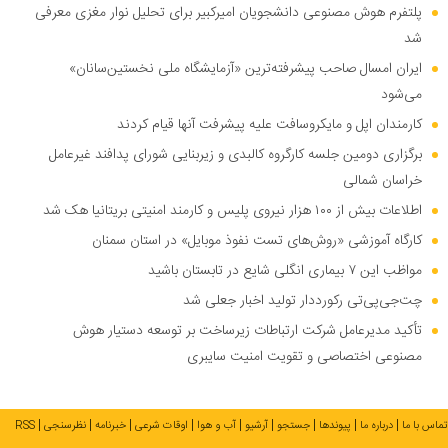
پلتفرم هوش مصنوعی دانشجویان امیرکبیر برای تحلیل نوار مغزی معرفی
شد
ایران امسال صاحب پیشرفته‌ترین «آزمایشگاه ملی نخستین‌سانان»
می‌شود
کارمندان اپل و مایکروسافت علیه پیشرفت آنها قیام کردند
برگزاری دومین جلسه کارگروه کالبدی و زیربنایی شورای پدافند غیرعامل
خراسان شمالی
اطلاعات بیش از ۱۰۰ هزار نیروی پلیس و کارمند امنیتی بریتانیا هک شد
کارگاه آموزشی «روش‌های تست نفوذ موبایل» در استان سمنان
مواظب این ۷ بیماری انگلی شایع در تابستان باشید
چت‌جی‌پی‌تی رکورددار تولید اخبار جعلی شد
تأکید مدیرعامل شرکت ارتباطات زیرساخت بر توسعه دستیار هوش
مصنوعی اختصاصی و تقویت امنیت سایبری
تماس با ما
درباره ما
پیوندها
جستجو
آرشیو
آب و هوا
اوقات شرعی
خبرنامه
نظرسنجی
RSS