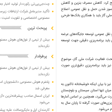
صریح کرد: کاهش مصرف بنزین و کاهش
چت‌جی‌پی‌تی رکورددار تولید اخبار ج
ازسوز شدن حمل و نقل عمومی اصلاح
تأکید مدیرعامل شرکت ارتباطات زیر
لی گاز باید با همکاری بانک‌ها طرحی
مصنوعی اختصاصی و تقویت امنیت س
پربحث ترین
 نقل عمومی توسعه جایگاه‌های عرضه
بیش از نیمی از غول‌های هوش مصنوع
ن باید برنامه‌ریزی دقیقی جهت توسعه
نکرده‌اند
پرطرفدار
بحث فعالیت شرکت ملی گاز، موضوع
 رابطه نیز باید برنامه‌ریزی دقیق‌تری صورت
بیش از نیمی از غول‌های هوش مصنوع
نکرده‌اند
پلتفرم هوش مصنوعی دانشجویان امیرک
ز با بیان اینکه خوشبختانه تاکنون به
معرفی شد
یان تنها استان سیستان و بلوچستان
ایران امسال صاحب پیشرفته‌ترین «آز
ورت می‌گیرد، همچنین بر اساس آمارها
می‌شود
مه‌ریزی‌های صورت گرفته تا پایان سال به
کارمندان اپل و مایکروسافت علیه پیشر