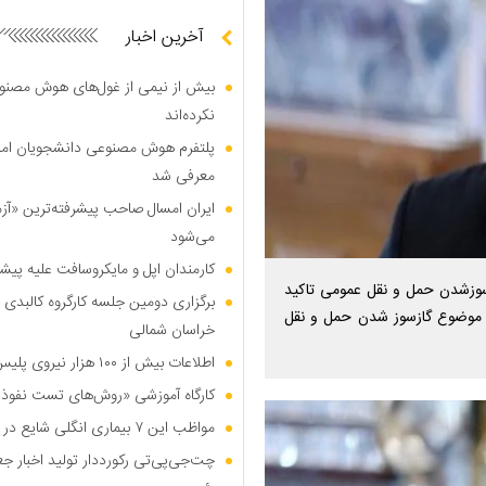
آخرین اخبار
بیش از نیمی از غول‌های هوش مصنوع
نکرده‌اند
پلتفرم هوش مصنوعی دانشجویان امیرک
معرفی شد
ایران امسال صاحب پیشرفته‌ترین «آز
می‌شود
کارمندان اپل و مایکروسافت علیه پیشر
وزشدن حمل و نقل عمومی تاکید
برگزاری دومین جلسه کارگروه کالبدی و
ا موضوع گازسوز شدن حمل و نقل
خراسان شمالی
اطلاعات بیش از ۱۰۰ هزار نیروی پلیس و کارمند امنیتی بریتانیا هک شد
کارگاه آموزشی «روش‌های تست نفوذ م
مواظب این ۷ بیماری انگلی شایع در تابستان باشید
چت‌جی‌پی‌تی رکورددار تولید اخبار ج