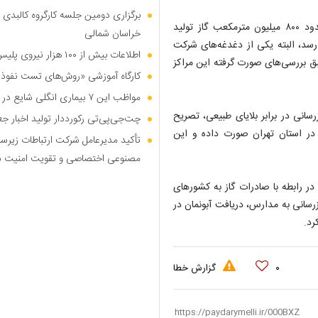
برگزاری دومین جلسه کارگروه کالبدی و
مدیرعامل شرکت ملی گاز ایران با اعلام اینکه در شرایط کنونی حدود ۸۰۰ میلیون مترمکعب گاز تولید
خراسان شمالی
 میلیارد مترمکعب می‌رسد، البته یکی از دغدغه‌های شرکت
اطلاعات بیش از ۱۰۰ هزار نیروی پلیس و کارمند امنیتی بریتانیا هک شد
بق بررسی‌های صورت گرفته این مراکز
کارگاه آموزشی «روش‌های تست نفوذ م
مواظب این ۷ بیماری انگلی شایع در تابستان باشید
رسانی در برابر بلایای طبیعی، تصریح
چت‌جی‌پی‌تی رکورددار تولید اخبار ج
 در استان تهران صورت داده و این
تأکید مدیرعامل شرکت ارتباطات زیر
مصنوعی اختصاصی و تقویت امنیت س
در رابطه با صادرات گاز به کشورهای
سانی به مدارس، دریافت آبونمان در
رد.
۰
گزارش خطا