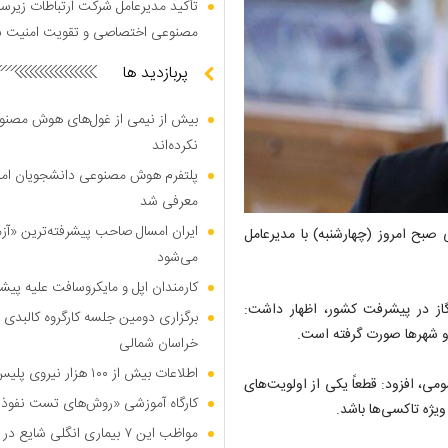
تأکید مدیرعامل شرکت ارتباطات زیر
مصنوعی اختصاصی و تقویت امنیت س
پربازدید ها
بیش از نیمی از غول‌های هوش مصنوع
نکرده‌اند
پلتفرم هوش مصنوعی دانشجویان امیرک
معرفی شد
ایران امسال صاحب پیشرفته‌ترین «آز
بح امروز (چهارشنبه) با مدیرعامل
می‌شود
کارمندان اپل و مایکروسافت علیه پیشر
از در پیشرفت کشور، اظهار داشت:
برگزاری دومین جلسه کارگروه کالبدی و
 و شهرها صورت گرفته است.
خراسان شمالی
اطلاعات بیش از ۱۰۰ هزار نیروی پلیس و کارمند امنیتی بریتانیا هک شد
ی، افزود: قطعاً یکی از اولویت‌های
کارگاه آموزشی «روش‌های تست نفوذ م
یژه تاکسی‌ها باشد.
مواظب این ۷ بیماری انگلی شایع در تابستان باشید