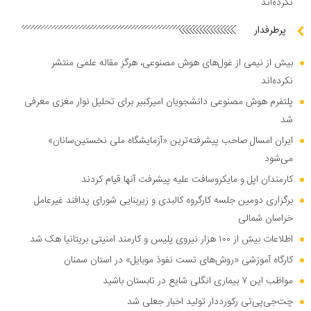
نکرده‌اند
پرطرفدار
بیش از نیمی از غول‌های هوش مصنوعی، هرگز مقاله علمی منتشر
نکرده‌اند
پلتفرم هوش مصنوعی دانشجویان امیرکبیر برای تحلیل نوار مغزی معرفی
شد
ایران امسال صاحب پیشرفته‌ترین «آزمایشگاه ملی نخستین‌سانان»
می‌شود
کارمندان اپل و مایکروسافت علیه پیشرفت آنها قیام کردند
برگزاری دومین جلسه کارگروه کالبدی و زیربنایی شورای پدافند غیرعامل
خراسان شمالی
اطلاعات بیش از ۱۰۰ هزار نیروی پلیس و کارمند امنیتی بریتانیا هک شد
کارگاه آموزشی «روش‌های تست نفوذ موبایل» در استان سمنان
مواظب این ۷ بیماری انگلی شایع در تابستان باشید
چت‌جی‌پی‌تی رکورددار تولید اخبار جعلی شد