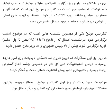
وی در واکنش به اولین روز برگزاری کنفرانس امنیتی مونیخ در حساب توئیتر
خود نوشت: احساس من نسبت به کنفرانس مونیخ این است که نخبگان و
مسئولین سیاسی منطقه اروپا- آتلانتیک، در خواب هستند و تهدید های اصلی
را فرضی می پندارند و فقط درمورد مسائل، شعار می دهند.
کنفرانس مونیخ یکی از مهمترین نشست هایی است که در موضوع امنیت
برگزار می شود. در نشست امسال که از تاریخ ۱۷ تا ۱۹ (۲۹ بهمن تا اول اسفند)
فوریه برگزار می شود، بیش از ۳۰ رئیس جمهوری و ۸۰ وزیر دفاع حضور دارند.
در روز اول این مذاکرات که دیروز شروع شد «سرگئی لاوروف» وزیر امور خارجه
روسیه با «ینس استولتنبرگ» دبیر کل ناتو در خصوص چشم انداز گسترش
روابط روسیه و کشورهای عضو پیمان آتلانتیک شمالی بحث و گفتگو کردند.
موضوعات مورد بحث در روز اول کنفرانس مونیخ، اوضاع سوریه، اوکراین،
مشکلات مهاجران، آزمایش های هسته ای کره شمالی و دیگر مسائل بود.