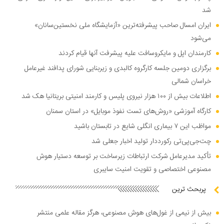
شد
ایران امسال صاحب پیشرفته‌ترین «آزمایشگاه ملی نخستین‌سانان»
می‌شود
کارمندان اپل و مایکروسافت علیه پیشرفت آنها قیام کردند
برگزاری دومین جلسه کارگروه کالبدی و زیربنایی شورای پدافند غیرعامل
خراسان شمالی
اطلاعات بیش از ۱۰۰ هزار نیروی پلیس و کارمند امنیتی بریتانیا هک شد
کارگاه آموزشی «روش‌های تست نفوذ موبایل» در استان سمنان
مواظب این ۷ بیماری انگلی شایع در تابستان باشید
چت‌جی‌پی‌تی رکورددار تولید اخبار جعلی شد
تأکید مدیرعامل شرکت ارتباطات زیرساخت بر توسعه دستیار هوش
مصنوعی اختصاصی و تقویت امنیت سایبری
پربحث ترین
بیش از نیمی از غول‌های هوش مصنوعی، هرگز مقاله علمی منتشر