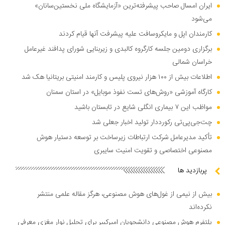
ایران امسال صاحب پیشرفته‌ترین «آزمایشگاه ملی نخستین‌سانان»
می‌شود
کارمندان اپل و مایکروسافت علیه پیشرفت آنها قیام کردند
برگزاری دومین جلسه کارگروه کالبدی و زیربنایی شورای پدافند غیرعامل
خراسان شمالی
اطلاعات بیش از ۱۰۰ هزار نیروی پلیس و کارمند امنیتی بریتانیا هک شد
کارگاه آموزشی «روش‌های تست نفوذ موبایل» در استان سمنان
مواظب این ۷ بیماری انگلی شایع در تابستان باشید
چت‌جی‌پی‌تی رکورددار تولید اخبار جعلی شد
تأکید مدیرعامل شرکت ارتباطات زیرساخت بر توسعه دستیار هوش
مصنوعی اختصاصی و تقویت امنیت سایبری
پربازدید ها
بیش از نیمی از غول‌های هوش مصنوعی، هرگز مقاله علمی منتشر
نکرده‌اند
پلتفرم هوش مصنوعی دانشجویان امیرکبیر برای تحلیل نوار مغزی معرفی