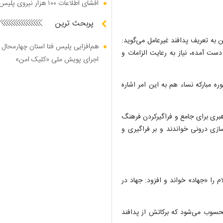
افشای اطلاعات ۱۰۰ هزار نیروی پلیس در دارک وب
پربحث ترین
 به تعریف پدافند غیرعامل می‌گوید:
هم‌افزایی پلیس فتا استان چهارمحال 
کن و زیرساخت‌هایی که در طول ۳۷ سال به دست آمده، نیاز به رعایت الزامات و
اجرای پویش ملی «کلیک امن»
: این دفاع برای کاهش آسیب‌پذیری است که در آیه ۷۱ سوره مبارکه نساء هم به این امر اشاره
هبری برای جامع و فراگیرکردن فرهنگ
ازی درونی خواندند و بر فراگیری و
م را «جهاد» خواند و افزود: جهاد در
حسوب می‌شود که برکاتش از پدافند