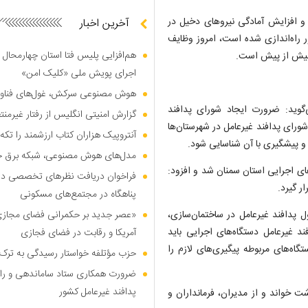
 و افزایش آمادگی نیروهای دخیل در
آخرین اخبار
 راه‌اندازی شده است، امروز وظایف
هم‌افزایی پلیس فتا استان چهارمحال 
ی بیش از پیش است.
اجرای پویش ملی «کلیک امن»
هوش مصنوعی سرکش، غول‌های فناوری
گوید: ضرورت ایجاد شورای پدافند
گزارش امنیتی انگلیس از رفتار غیرم
 شورای پدافند غیرعامل در شهرستان‌ها
آنتروپیک هزاران کتاب ارزشمند را تکه‌
 و پیشگیری با آن شناسایی شود.
مدل‌های هوش مصنوعی، شبکه برق جهان
ای اجرایی استان سمنان شد و افزود:
فراخوان دریافت نظر‌های تخصصی درب
ر گیرد.
پناهگاه در مجتمع‌های مسکونی
 پدافند غیرعامل در ساختمان‌سازی،
«عصر جدید بر حکمرانی فضای مجازی»؛
ند غیرعامل دستگاه‌های اجرایی باید
آمریکا و رقابت در فضای فجازی
ه‌های مربوطه پیگیری‌های لازم را
حزب مؤتلفه خواستار رسیدگی به ترک 
ضرورت همکاری ستاد ساماندهی و را
پدافند غیرعامل کشور
ت خواند و از مدیران، فرمانداران و