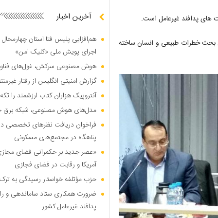
آخرین اخبار
یت های پدافند غیرعامل است.
هم‌افزایی پلیس فتا استان چهارمحال 
این بحث خطرات طبیعی و انسان ساخته
اجرای پویش ملی «کلیک امن»
هوش مصنوعی سرکش، غول‌های فناوری
گزارش امنیتی انگلیس از رفتار غیرم
آنتروپیک هزاران کتاب ارزشمند را تکه‌
مدل‌های هوش مصنوعی، شبکه برق جهان
فراخوان دریافت نظر‌های تخصصی درب
پناهگاه در مجتمع‌های مسکونی
«عصر جدید بر حکمرانی فضای مجازی»؛
آمریکا و رقابت در فضای فجازی
حزب مؤتلفه خواستار رسیدگی به ترک 
ضرورت همکاری ستاد ساماندهی و را
پدافند غیرعامل کشور