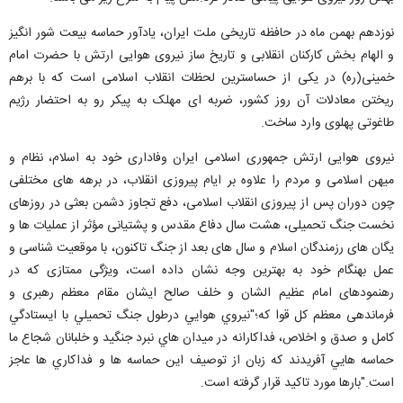
نوزدهم بهمن ماه در حافظه تاریخی ملت ایران، یادآور حماسه بیعت شور انگیز
و الهام بخش کارکنان انقلابی و تاریخ ساز نیروی هوایی ارتش با حضرت امام
خمینی(ره) در یکی از حساسترین لحظات انقلاب اسلامی است که با برهم
ریختن معادلات آن روز کشور، ضربه ای مهلک به پیکر رو به احتضار رژیم
طاغوتی پهلوی وارد ساخت
.
نیروی هوایی ارتش جمهوری اسلامی ایران وفاداری خود به اسلام، نظام و
میهن اسلامی و مردم را علاوه بر ایام پیروزی انقلاب، در
برهه های
مختلفی
چون دوران پس از پیروزی انقلاب اسلامی، دفع تجاوز دشمن بعثی در روزهای
نخست جنگ تحمیلی،
هشت
سال دفاع مقدس و پشتیانی
مؤثر
از
عملیات ها
و
یگان های
رزمندگان اسلام و
سال های
بعد از جنگ تاکنون، با
موقعیت
شناسی
و
عمل بهنگام خود به بهترین وجه نشان داده است، ویژگی ممتازی که در
رهنمودهای امام عظیم
الشان
و خلف صالح ایشان مقام معظم رهبری و
فرماندهی معظم کل قوا که؛"نيروي هوايي درطول جنگ تحميلي با ايستادگي
كامل و صدق و اخلاص، فداكارانه در ميدان هاي نبرد جنگيد و خلبانان شجاع ما
حماسه هايي آفريدند كه زبان از توصيف اين حماسه ها و فداكاري ها عاجز
است
.
"بارها مورد
تاکید
قرار
گرفته
است.