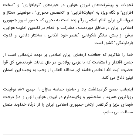
تحولات و پیشرفت‌های نیروی هوایی در حوزه‌های "نرم‌افزاری" و "سخت
افزاری" و نگاه ویژه به "مهارت‌افزایی" و "تخصص محوری" ، موقعیتی ممتاز و
بین‌المللی برای نظام اسلامی رقم زده است به نحوی که حضور امروز جمهوری
اسلامی ایران در مناطق دوردست ، مشارکت و اقدام در تضمین امنیت هوایی،
بیش از پیش بیانگر شکوفایی "عنصر خود اتکایی ، ساختار دفاعی و قدرت
بازدارندگی" کشور است
خدا را شاکریم که حفاظت ازفضای ایران اسلامی بر عهده فرزندانی است از
جنس اقتدار و استقامت که با عزمی پولادین در ظل عنایات فرماندهی کل قوا
حضرت آیت الله العظمی خامنه ای مدظله العالی از وجب به وجب این آسمان
نیلی دفاع می کنند.
اینجانب ضمن گرامیداشت یاد و خاطره حماسه سازان ۱۹ بهمن ۵۷، توفیقات
روزافزون همرزمان سلحشور و ولایتمدارم در نیروی هوایی الهی و علوّ درجات
شهدای عزیز و گرانقدر ارتش جمهوری اسلامی ایران را از درگاه خداوند متعال
مسئلت می نمایم،