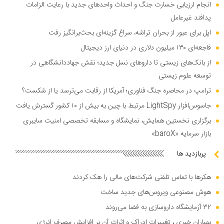
انجام ارزیابی خسارت جنگ و احداث واحد‌های جدید با رعایت الزامات
پدافند غیرعامل
اپل برای عبور از بحران تراشه، سراغ گزینه‌ای بحث‌برانگیز رفت
فاجعه‌ای ۱۳۰ میلیون دلاری در دنیای ارز دیجیتال
از بانک‌های زیستی تا دارو‌های نسل جدید؛ نقش جهاددانشگاهی در
توسعه علوم زیستی
ترامپ در محاصره جنگ فناوری؛ آمریکا از رقابت می‌ترسد یا از شکست؟
جاسوس‌افزار LightSpy مرتبط با چین به بیش از ۱۰ کشور گسترش یافت
برگزاری نخستین همایش، نمایشگاه و مسابقه تخصصی امنیت سایبری
بازار سرمایه «baroX»
پربازدید ها
هکر‌ها با تماس تلفنی شرکت‌های مالی را هک کردند
هوش مصنوعی ویروس‌های جدید ساخت
۳۲ آزمایشگاه داروسازی به فضا می‌روند
بمباران خبری ، تغییرات ادراک و اثرات آن بر افزایش مصرف انرژی