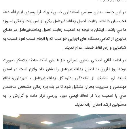
در اين جلسه معاون سياسي استانداري ضمن تبريك فرا رسيدن ايام الله دهه
فجر، بيان داشتند رعايت اصول پدافندغيرعامل يكي از ضروريات زندگي امروزه
ما مي باشد ، ايشان با توجه به اهميت رعايت اصول پدافندغيرعامل در فضاي
سايبري از تمامي دستگاه هاي اجرايي خواست كه با انجام تست نفوذ نسبت به
شناسايي و رفع نقاط ضعف اقدام نمايند.
در ادامه آقاي اصلاني معاون عمراني نيز با بيان اينكه حادثه پلاسكو ضرورت
توجه روز افزون به اصول پدافندغيرعامل را نشان داد ولازم است در استان
كميته اي متشكل از نمايندگان اداره كل پدافندغيرعامل ، شهرداري، نظام
مهندسي و مديريت بحران تشكيل شود تا در يك بازه زماني مشخص ساختمان
هاي با اهميت بالا از لحاظ ايمني مورد بررسي قرار داده و گزارش را به
مسئولين ارشد استان ارائه نمايند.