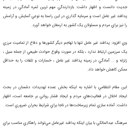
جديت دانست و اظهار داشت: بازدارندگي مهم ترين ثمره آمادگي در زمينه
پدافند غير عامل است و سرمايه گذاري در اين راستا به نوعي آسايش و آرامش
را نيز براي مردم و مسئولان يک کشور به ارمغان خواهد آورد.
وي افزود: پدافند غير عامل تنها با تهاجم ديگر کشورها و دفاع از تماميت مرزي
يک سرزمين ارتباط ندارد ، بلکه در صورت وقوع حوادث طبيعي از جمله سيل ،
زلزله و ... آمادگي در زمينه پدافند غير عامل ، خسارات و تلفات را به حداقل
ممکن کاهش خواهد داد.
اين مقام انتظامي با اشاره به اينکه بخش عمده تهديدات دشمنان در بحث
ايجاد اخلال در فعاليت‌هاي مردم و ايجاد فشار رواني بر جامعه است، اظهار
داشت: آماده ‌سازي تمام زيرساخت‌ها در ناجا براي شرايط بحران ضروري است.
سرهنگ عبدالمالکي با بيان اينکه پدافند غيرعامل مي‌تواند راهکاري مناسب براي