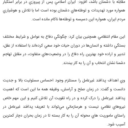
مقابله با دشمنان باشد، افزود: ايران اسلامي پس از پيروزي در برابر استکبار
همواره مورد تهديدات و توطئه‌هاي دشمنان بوده است اما با تلاش و هوشياري
مردم ايران، همواره اين دسيسه و توطئه‌ها ناکام مانده است.
اين مقام انتظامي همچنين بيان کرد: چگونگي دفاع به عوامل و شرايط مختلف
بستگي داشته و انسان‌ها در دوران حيات خود سعي کرده‌اند با استفاده از عقل،
تدبير و اراده خود بهترين راه دفاع را در وضعيت‌هاي متفاوت، در مقابل تهاجم
دشمنا نشان انتخاب و آن را به کار ببندند.
وي اهداف پدافند غيرعامل را مستلزم وجود احساس مسئوليت بالا و جديت
دانست و گفت: در زمان صلح و آرامش، وظيفه همه ما اين است که اهميت
پدافند غيرعامل را درک کرده و در راه تقويت آن تلاش کنيم و اين مهم خاص
نيروهاي نظامي نيست و هرسازماني مي‌تواند با تعريف پدافند غيرعامل در
راستاي ماموريت هاي محوله آن را به کار بسته تا در زمان بحران دچار کمترين
آسيب شود.