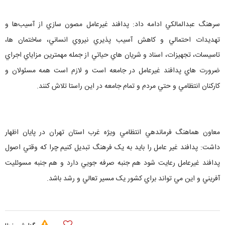
سرهنگ عبدالمالکي ادامه داد: پدافند غيرعامل مصون سازي از آسيب‌ها و
تهديدات احتمالي و کاهش آسيب پذيري نيروي انساني، ساختمان‌ ها،
تاسيسات، تجهيزات، اسناد و شريان هاي حياتي از جمله مهمترين مزاياي اجراي
ضرورت هاي پدافند غيرعامل در جامعه است و لازم است همه مسئولان و
کارکنان انتظامي و حتي مردم و تمام جامعه در اين راستا تلاش کنند.
معاون هماهنگ فرماندهي انتظامي ويژه غرب استان تهران در پايان اظهار
داشت: پدافند غير عامل را بايد به يک فرهنگ تبديل کنيم چرا که وقتي اصول
پدافند غيرعامل رعايت شود هم جنبه صرفه جويي دارد و هم جنبه مسوئليت
آفريني و اين مي تواند براي کشور يک مسير تعالي و رشد باشد.