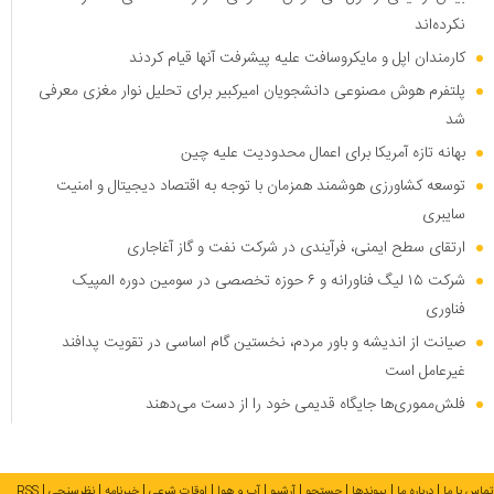
نکرده‌اند
کارمندان اپل و مایکروسافت علیه پیشرفت آنها قیام کردند
پلتفرم هوش مصنوعی دانشجویان امیرکبیر برای تحلیل نوار مغزی معرفی
شد
بهانه تازه آمریکا برای اعمال محدودیت علیه چین
توسعه کشاورزی هوشمند همزمان با توجه به اقتصاد دیجیتال و امنیت
سایبری
ارتقای سطح ایمنی، فرآیندی در شرکت نفت و گاز آغاجاری
شرکت ۱۵ لیگ فناورانه و ۶ حوزه تخصصی در سومین دوره المپیک
فناوری
صیانت از اندیشه و باور مردم، نخستین گام اساسی در تقویت پدافند
غیرعامل است
فلش‌مموری‌ها جایگاه قدیمی خود را از دست می‌دهند
تماس با ما
درباره ما
پیوندها
جستجو
آرشیو
آب و هوا
اوقات شرعی
خبرنامه
نظرسنجی
RSS