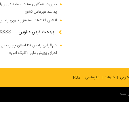
ضرورت همکاری ستاد ساماندهی و را
پدافند غیرعامل کشور
افشای اطلاعات ۱۰۰ هزار نیروی پلیس در دارک وب
پربحث ترین عناوین
هم‌افزایی پلیس فتا استان چهارمحال 
اجرای پویش ملی «کلیک امن»
 شرعی
خبرنامه
نظرسنجی
RSS
 است.